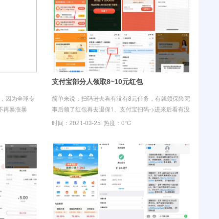
支付宝部分人领取8~10元红包
同，因为全球专
简单来说：扫码进去看有没有8元任务，有就领保险完
不再暴涨暴
事后领了红包再去退保1、支付宝扫码->进来后看有没
币暴跌让很多
有“领免费医疗保障 8元”->这个任务->是其它的任务就
时间：2021-03-25 热度：0℃
不行->有就