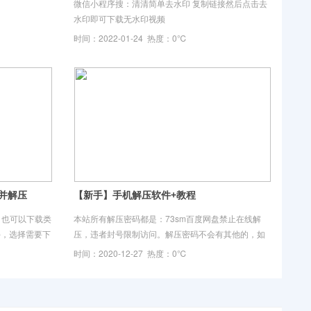
微信小程序搜：清清简单去水印 复制链接然后点击去
水印即可下载无水印视频
时间：2022-01-24 热度：0℃
并解压
【新手】手机解压软件+教程
家，也可以下载类
本站所有解压密码都是：73sm百度网盘禁止在线解
pp，选择需要下
压，违者封号限制访问。解压密码不会有其他的，如
4后缀。 3 4
果有我会标注。文件损坏请重新下载文件解压即可。
时间：2020-12-27 热度：0℃
苹果解压：苹果解压教程：https://ji