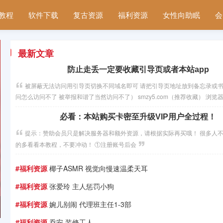
教程
软件下载
复古资源
福利资源
女性向助眠
会
最新文章
防止走丢一定要收藏引导页或者本站app
被屏蔽无法访问用引导页切换不同域名即可 请把引导页地址放到备忘录或书
问怎么访问不了 被举报和谐了当然访问不了） smzy5.com（推荐收藏） 浏览
和 Alo
必看：本站购买卡密至升级VIP用户全过程！
提示：赞助会员只是解决服务器和额外资源，请根据实际再买哦！ 很多人
的多看看本教程，不要冲动！ ①注册账号后会
#福利资源
椰子ASMR 视觉向慢速温柔天耳
#福利资源
张爱玲 主人惩罚小狗
#福利资源
婉儿别闹 代理班主任1-3部
喜迎二十大 满怀信心迎盛会 砥砺奋进新时代
#福利资源
乔安 装修工人