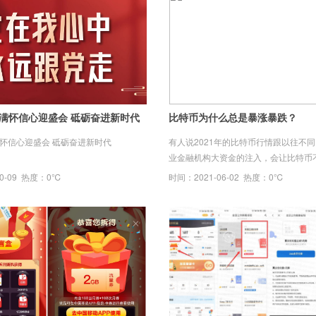
 满怀信心迎盛会 砥砺奋进新时代
比特币为什么总是暴涨暴跌？
满怀信心迎盛会 砥砺奋进新时代
有人说2021年的比特币行情跟以往不
业金融机构大资金的注入，会让比特币
跌，走出美股一样的长牛。但最近比特
10-09 热度：0℃
时间：2021-06-02 热度：0℃
人打了脸，比特币从最高65000美元