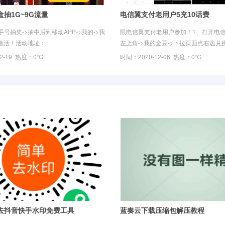
抽1G~9G流量
电信翼支付老用户5充10话费
号抽奖->抽中后到移动APP->我的->我
限电信翼支付老用户参加！1、打开电信AP
动激活！活动地址：
左上角->我的金豆->下拉页面点右边兑换
oc.10086.cn/coc2/web-
做任务凑够200金豆2、很简单进去返回
02-19 热度：0℃
时间：2020-12-06 热度：0℃
ftbox/index.html活动时间：2021.3.31结束
再去兑换5元券成功后->下
去抖音快手水印免费工具
蓝奏云下载压缩包解压教程