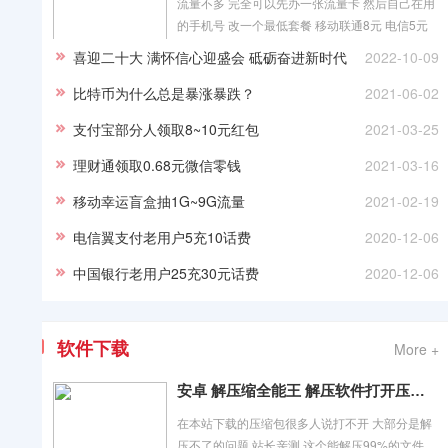
流量不多 完全可以先办一张流量卡 然后自己在用
的手机号 改一个最低套餐 移动联通8元 电信5元
你打客服绝就可以改 因为本站
喜迎二十大 满怀信心迎盛会 砥砺奋进新时代
2022-10-09
比特币为什么总是暴涨暴跌？
2021-06-02
支付宝部分人领取8~10元红包
2021-03-25
理财通领取0.68元微信零钱
2021-03-16
移动幸运盲盒抽1G~9G流量
2021-02-19
电信翼支付老用户5充10话费
2020-12-06
中国银行老用户25充30元话费
2020-12-06
软件下载
More +
安卓 解压缩全能王 解压软件打开压缩包
在本站下载的压缩包很多人说打不开 大部分是解
压不了的问题 站长亲测 这个能解压99%的文件