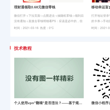
理财通领取0.68元微信零钱
移动幸运盲盒
微信打开->下拉页面->点图进去->抽随机零钱->领到后
打开地址登录手
没有通知->直接去零钱明细看PS：应该是必中的，但
的卡券->手
是部分号不能参加不能点赞，换号试试！活动地址：
https://dev.c
时间：2021-03-16 热度：0℃
时间：2021-
https://mp.weixin.qq.com/s/ceL
activity/gi
技术教程
个人使用vpn"翻墙"是否违法？——基于规范性法律文件、案例以及相关计算机技术的分析与讨论
微信小程序