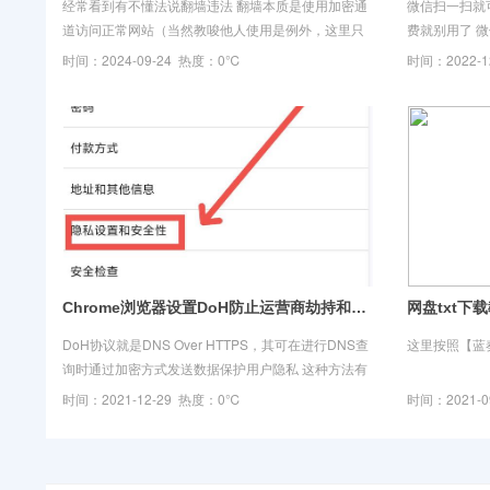
经常看到有不懂法说翻墙违法 翻墙本质是使用加密通
微信扫一扫就
道访问正常网站（当然教唆他人使用是例外，这里只
费就别用了 
针对自己使用） 特意找了了2个微信文章 感兴趣的可
时间：2024-09-24 热度：0℃
时间：2022-
以去看看 点击下方链接可以
Chrome浏览器设置DoH防止运营商劫持和拦截广告教程
网盘txt下
DoH协议就是DNS Over HTTPS，其可在进行DNS查
这里按照【蓝
询时通过加密方式发送数据保护用户隐私 这种方法有
助于避免访问的网站被运营商或中间人窃取，当然也
时间：2021-12-29 热度：0℃
时间：2021-
可以避免被中间人劫持和篡改。