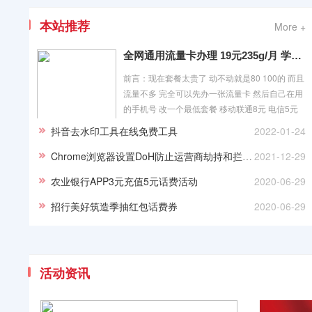
本站推荐
More +
全网通用流量卡办理 19元235g/月 学会省钱
前言：现在套餐太贵了 动不动就是80 100的 而且
流量不多 完全可以先办一张流量卡 然后自己在用
的手机号 改一个最低套餐 移动联通8元 电信5元
你打客服绝就可以改 因为本站
抖音去水印工具在线免费工具
2022-01-24
Chrome浏览器设置DoH防止运营商劫持和拦截广告教程
2021-12-29
农业银行APP3元充值5元话费活动
2020-06-29
招行美好筑造季抽红包话费券
2020-06-29
活动资讯