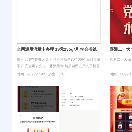
全网通用流量卡办理 19元235g/月 学会省钱
喜迎二十大
前言：现在套餐太贵了 动不动就是80 100的 而且流量
喜迎二十大 
不多 完全可以先办一张流量卡 然后自己在用的手机号
改一个最低套餐 移动联通8元 电信5元 你打客服绝就
时间：2023-11-02 热度：0℃
时间：2022-
可以改 因为本站