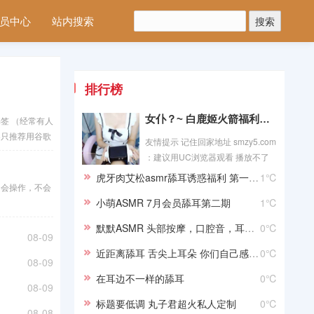
员中心
站内搜索
排行榜
女仆？~ 白鹿姬火箭福利系列
签 （经常有人
器只推荐用谷歌
友情提示 记住回家地址 smzy5.com
：建议用UC浏览器观看 播放不了
刷新一下 请等待几秒 不能播放请留
虎牙肉艾松asmr舔耳诱惑福利 第一期付费4集全
1℃
不会操作，不会
言我会修复 需要什么留言
小萌ASMR 7月会员舔耳第二期
1℃
默默ASMR 头部按摩，口腔音，耳边亲吻
0℃
08-09
近距离舔耳 舌尖上耳朵 你们自己感受哦
0℃
08-09
在耳边不一样的舔耳
0℃
08-09
标题要低调 丸子君超火私人定制
0℃
08-08