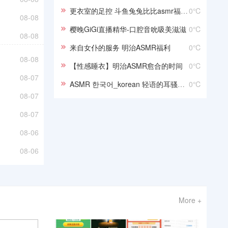
更衣室的足控 斗鱼兔兔比比asmr福利音频
0℃
08-08
樱晚GiGi直播精华-口腔音吮吸美滋滋
0℃
08-08
来自女仆的服务 明治ASMR福利
0℃
08-08
【性感睡衣】明治ASMR愈合的时间
0℃
08-07
ASMR 한국어_korean 轻语的耳骚助眠
0℃
08-07
08-07
08-06
08-06
More +