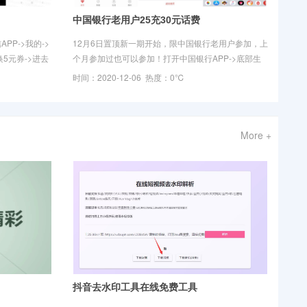
中国银行老用户25充30元话费
P->我的->
12月6日置顶新一期开始，限中国银行老用户参加，上
5元券->进去
个月参加过也可以参加！打开中国银行APP->底部生
就行了->然后
活->话费充值->选择30元充值即可->付前不会显示减
时间：2020-12-06 热度：0℃
价->付后才显示最终减价！活动说
More +
抖音去水印工具在线免费工具