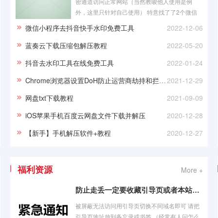
密通道访问正常网站（当然教唆他人使用是例
外，这里只针对自己使用） 特意找了了2个微信
文章 感兴趣的可以去看看 点击下方链接可以
微信小程序去抖音快手水印免费工具
2022-12-06
蓝奏云下载压缩包解压教程
2022-05-20
抖音去水印工具在线免费工具
2022-01-24
Chrome浏览器设置DoH防止运营商劫持和拦截广告教程
2021-12-29
网盘txt下载教程
2021-09-09
iOS苹果手机百度云网盘文件下载并解压
2020-12-28
【新手】手机解压软件+教程
2020-12-27
福利资源
More +
防止走丢一定要收藏引导页或者本站app
被屏蔽无法访问用引导页切换不同域名即可 请把
引导页地址放到备忘录或书签 （经常有人问怎么