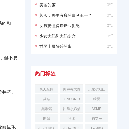
美丽的茧
0℃
其实，哪里有真的白马王子？
0℃
感的动
女孩要懂得暧昧和拒绝
0℃
少女大妈和大妈少女
0℃
世界上最快乐的事
0℃
，但不要
热门标签
婉儿别闹
阿稀稀大魔
贝拉小姐姐
柔并济。
王
菇菇
EUNSONGS
绮夏
黑米粥
甜酥小奶猫
ASMR
助眠
秋水
肉艾松
爱而且敬
小太阳贼大
小小奶瓶儿
doki醒醒