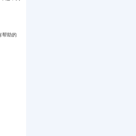
有帮助的
。