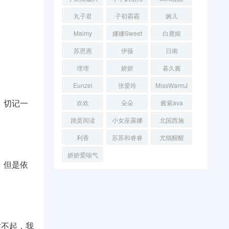
丸子君
子初霸霸
婉儿
Maimy
娜娜Sweet
白鹿姬
苏恩惠
伊薇
日南
埋埋
娇娇
暮久酱
Eunzel
张爱玲
MissWarmJ
，切记一
欢欢
朵朵
酱紫ava
跳蛋阅读
小女巫露娜
北国西施
利香
苏苏和睿睿
尤猫醒醒
娇娇爱喘气
，但是依
对不起，我