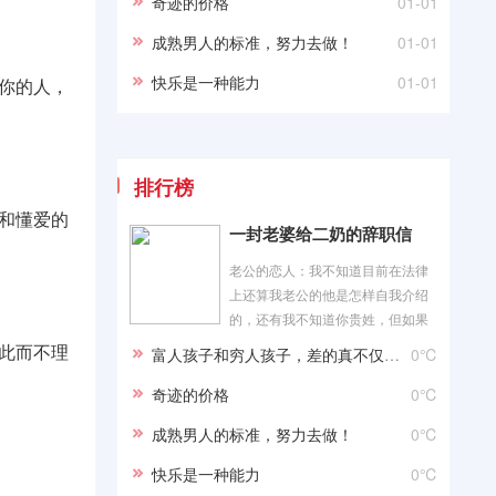
奇迹的价格
01-01
成熟男人的标准，努力去做！
01-01
快乐是一种能力
01-01
你的人，
排行榜
和懂爱的
一封老婆给二奶的辞职信
老公的恋人：我不知道目前在法律
上还算我老公的他是怎样自我介绍
的，还有我不知道你贵姓，但如果
我找人调查也许就什么都知道了，
此而不理
富人孩子和穷人孩子，差的真不仅仅是钱
0℃
我目前不想那样做，爱情是美好
的，我不想破坏你们之间
奇迹的价格
0℃
成熟男人的标准，努力去做！
0℃
快乐是一种能力
0℃